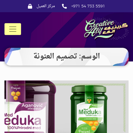
مركز العميل
+971 54 733 5591
CreativeAlif
الوسم: تصميم العنونة