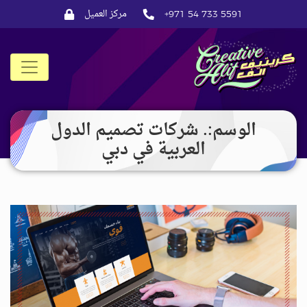
مركز العميل
+971 54 733 5591
CreativeAlif
الوسم:. شركات تصميم الدول
العربية في دبي