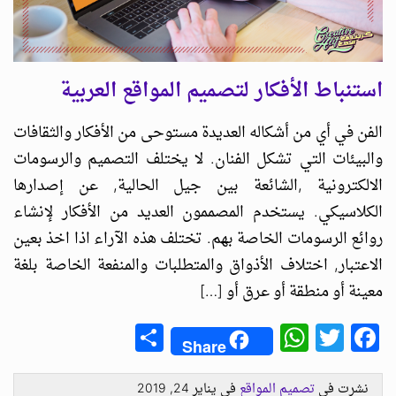
استنباط الأفكار لتصميم المواقع العربية
الفن في أي من أشكاله العديدة مستوحى من الأفكار والثقافات
والبيئات التي تشكل الفنان. لا يختلف التصميم والرسومات
الالكترونية ,الشائعة بين جيل الحالية, عن إصدارها
الكلاسيكي. يستخدم المصممون العديد من الأفكار لإنشاء
روائع الرسومات الخاصة بهم. تختلف هذه الآراء اذا اخذ بعين
الاعتبار, اختلاف الأذواق والمتطلبات والمنفعة الخاصة بلغة
معينة أو منطقة أو عرق أو […]
Share
WhatsApp
Facebook
Twitter
Share
نشرت في
تصميم المواقع
في يناير 24, 2019