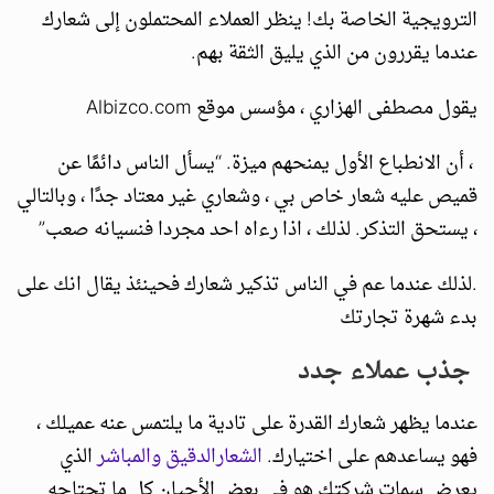
الترويجية الخاصة بك! ينظر العملاء المحتملون إلى شعارك
عندما يقررون من الذي يليق الثقة بهم.
يقول مصطفى الهزاري ، مؤسس موقع Albizco.com
، أن الانطباع الأول يمنحهم ميزة. “يسأل الناس دائمًا عن
قميص عليه شعار خاص بي ، وشعاري غير معتاد جدًا ، وبالتالي
، يستحق التذكر. لذلك ، اذا رءاه احد مجردا فنسيانه صعب”
.لذلك عندما عم في الناس تذكير شعارك فحينئذ يقال انك على
بدء شهرة تجارتك
جذب عملاء جدد
عندما يظهر شعارك القدرة على تادية ما يلتمس عنه عميلك ،
فهو يساعدهم على اختيارك.
الشعارالدقيق والمباشر
الذي
يعرض سمات شركتك هو في بعض الأحيان كل ما تحتاجه